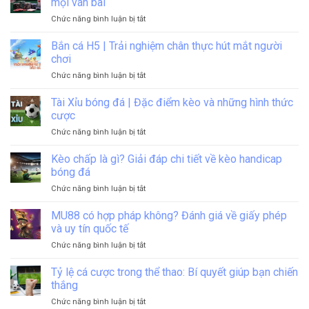
mọi ván bài
Chức năng bình luận bị tắt
ở
Mẹo
chơi
Bắn cá H5 | Trải nghiệm chân thực hút mắt người
phỏm
chơi
cơ
Chức năng bình luận bị tắt
ở
bản
Bắn
để
cá
Tài Xỉu bóng đá | Đặc điểm kèo và những hình thức
trở
H5
thành
cược
|
cao
Chức năng bình luận bị tắt
ở
Trải
thủ
Tài
nghiệm
trong
Xỉu
Kèo chấp là gì? Giải đáp chi tiết về kèo handicap
chân
mọi
bóng
thực
bóng đá
ván
đá
hút
bài
Chức năng bình luận bị tắt
ở
|
mắt
Kèo
Đặc
người
chấp
MU88 có hợp pháp không? Đánh giá về giấy phép
điểm
chơi
là
kèo
và uy tín quốc tế
gì?
và
Chức năng bình luận bị tắt
ở
Giải
những
MU88
đáp
hình
có
Tỷ lệ cá cược trong thể thao: Bí quyết giúp bạn chiến
chi
thức
hợp
tiết
thắng
cược
pháp
về
Chức năng bình luận bị tắt
ở
không?
kèo