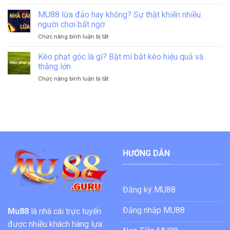
Tỷ
Đánh
handicap
lệ
MU88 lừa đảo hay không? Sự thật khiến nhiều
giá
bóng
cá
về
người chơi bất ngờ
đá
cược
giấy
Chức năng bình luận bị tắt
ở
trong
phép
MU88
thể
và
lừa
Kèo phạt góc là gì? Bật mí bắt kèo hiệu quả và
thao:
uy
đảo
Bí
thắng lớn
tín
hay
quyết
quốc
Chức năng bình luận bị tắt
ở
không?
giúp
tế
Kèo
Sự
bạn
phạt
thật
chiến
góc
khiến
thắng
là
nhiều
gì?
người
Bật
chơi
mí
bất
bắt
ngờ
HƯỚNG DẪN
kèo
hiệu
quả
và
Đăng ký MU88
thắng
lớn
Đăng nhập MU88
Mu88
là nhà cái trực tuyến
được nhiều khách hàng lựa