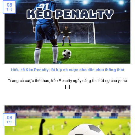
08
Th5
Hiểu rõ Kèo Penalty | Bí kíp cá cược cho dân chơi thông thái
Trong cá cược thể thao, kèo Penalty ngày càng thu hút sự chú ý nhờ
[...]
08
Th5