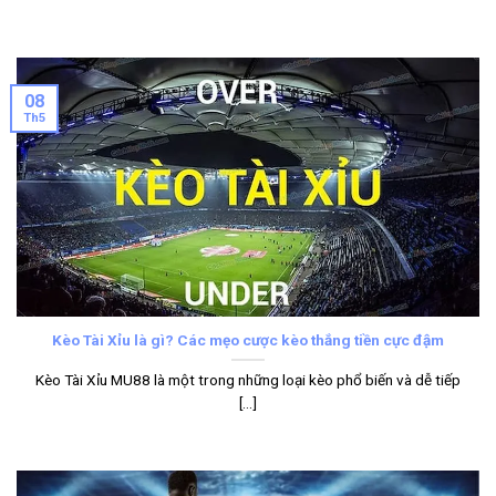
08
Th5
Kèo Tài Xỉu là gì? Các mẹo cược kèo thắng tiền cực đậm
Kèo Tài Xỉu MU88 là một trong những loại kèo phổ biến và dễ tiếp
[...]