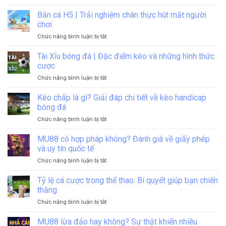
Mẹo
chơi
Bắn cá H5 | Trải nghiệm chân thực hút mắt người
phỏm
chơi
cơ
Chức năng bình luận bị tắt
ở
bản
Bắn
để
cá
Tài Xỉu bóng đá | Đặc điểm kèo và những hình thức
trở
H5
thành
cược
|
cao
Chức năng bình luận bị tắt
ở
Trải
thủ
Tài
nghiệm
trong
Xỉu
Kèo chấp là gì? Giải đáp chi tiết về kèo handicap
chân
mọi
bóng
thực
bóng đá
ván
đá
hút
bài
Chức năng bình luận bị tắt
ở
|
mắt
Kèo
Đặc
người
chấp
MU88 có hợp pháp không? Đánh giá về giấy phép
điểm
chơi
là
kèo
và uy tín quốc tế
gì?
và
Chức năng bình luận bị tắt
ở
Giải
những
MU88
đáp
hình
có
Tỷ lệ cá cược trong thể thao: Bí quyết giúp bạn chiến
chi
thức
hợp
tiết
thắng
cược
pháp
về
Chức năng bình luận bị tắt
ở
không?
kèo
Tỷ
Đánh
handicap
lệ
MU88 lừa đảo hay không? Sự thật khiến nhiều
giá
bóng