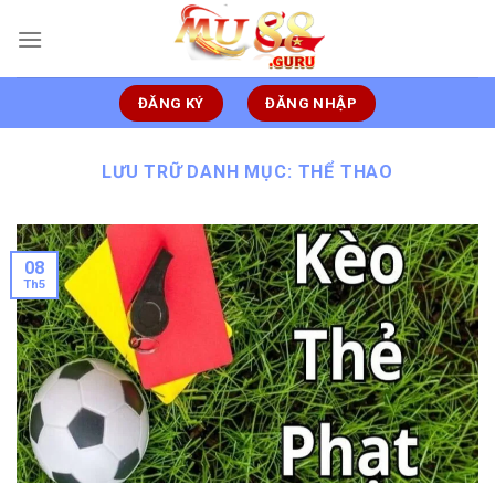
Bỏ
qua
nội
dung
ĐĂNG KÝ
ĐĂNG NHẬP
LƯU TRỮ DANH MỤC:
THỂ THAO
08
Th5