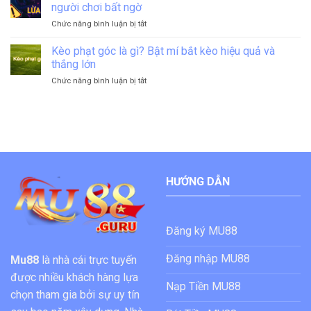
cá
về
người chơi bất ngờ
đá
cược
giấy
Chức năng bình luận bị tắt
ở
trong
phép
MU88
thể
và
lừa
Kèo phạt góc là gì? Bật mí bắt kèo hiệu quả và
thao:
uy
đảo
Bí
thắng lớn
tín
hay
quyết
quốc
Chức năng bình luận bị tắt
ở
không?
giúp
tế
Kèo
Sự
bạn
phạt
thật
chiến
góc
khiến
thắng
là
nhiều
gì?
người
Bật
chơi
mí
bất
bắt
ngờ
HƯỚNG DẪN
kèo
hiệu
quả
và
Đăng ký MU88
thắng
lớn
Đăng nhập MU88
Mu88
là nhà cái trực tuyến
được nhiều khách hàng lựa
Nạp Tiền MU88
chọn tham gia bởi sự uy tín